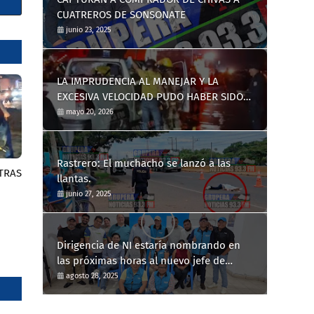
CUATREROS DE SONSONATE
junio 23, 2025
LA IMPRUDENCIA AL MANEJAR Y LA
EXCESIVA VELOCIDAD PUDO HABER SIDO
LA CAUSA DE UN TRÁGICO ACCIDENTE DE
mayo 20, 2026
TRÁNSITO
Rastrero: El muchacho se lanzó a las
TRAS
llantas.
junio 27, 2025
Dirigencia de NI estaría nombrando en
las próximas horas al nuevo jefe de
distrito de Nahuizalco
agosto 28, 2025