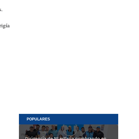
s.
rigía
POPULARES
Dirigencia de NI estaría nombrando en