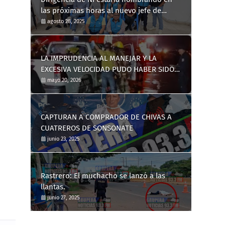
las próximas horas al nuevo jefe de
distrito de Nahuizalco
agosto 28, 2025
LA IMPRUDENCIA AL MANEJAR Y LA
EXCESIVA VELOCIDAD PUDO HABER SIDO
LA CAUSA DE UN TRÁGICO ACCIDENTE DE
mayo 20, 2026
TRÁNSITO
CAPTURAN A COMPRADOR DE CHIVAS A
CUATREROS DE SONSONATE
junio 23, 2025
Rastrero: El muchacho se lanzó a las
llantas.
junio 27, 2025