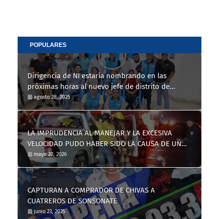
POPULARES
Dirigencia de NI estaría nombrando en las
próximas horas al nuevo jefe de distrito de
Nahuizalco
agosto 28, 2025
LA IMPRUDENCIA AL MANEJAR Y LA EXCESIVA
VELOCIDAD PUDO HABER SIDO LA CAUSA DE UN
TRÁGICO ACCIDENTE DE TRÁNSITO
mayo 20, 2026
CAPTURAN A COMPRADOR DE CHIVAS A
CUATREROS DE SONSONATE
junio 23, 2025