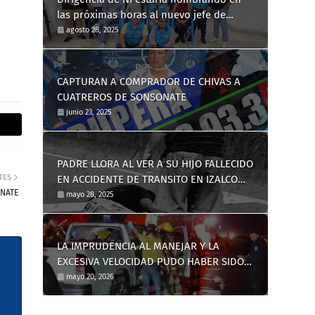
las próximas horas al nuevo jefe de
distrito de Nahuizalco
agosto 28, 2025
CAPTURAN A COMPRADOR DE CHIVAS A
CUATREROS DE SONSONATE
junio 23, 2025
PADRE LLORA AL VER A SU HIJO FALLECIDO
EN ACCIDENTE DE TRANSITO EN IZALCO
TES
ONATE
SONSONATE
mayo 28, 2025
LA IMPRUDENCIA AL MANEJAR Y LA
EXCESIVA VELOCIDAD PUDO HABER SIDO
LA CAUSA DE UN TRÁGICO ACCIDENTE DE
mayo 20, 2026
TRÁNSITO