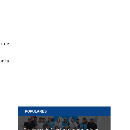
to de
or la
POPULARES
Dirigencia de NI estaría nombrando en