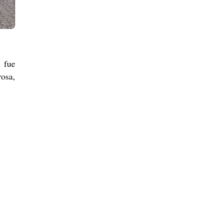
 fue
osa,