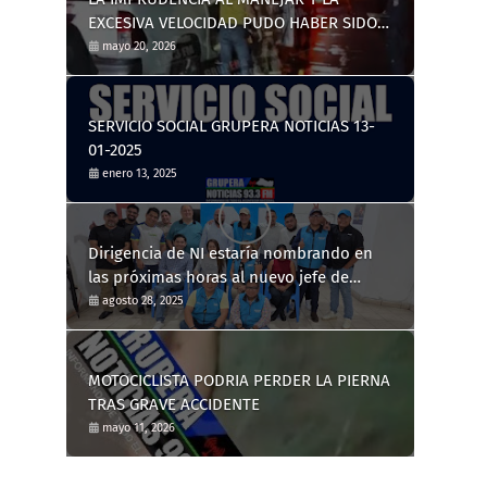
EXCESIVA VELOCIDAD PUDO HABER SIDO
LA CAUSA DE UN TRÁGICO ACCIDENTE DE
mayo 20, 2026
TRÁNSITO
SERVICIO SOCIAL GRUPERA NOTICIAS 13-
01-2025
enero 13, 2025
Dirigencia de NI estaría nombrando en
las próximas horas al nuevo jefe de
distrito de Nahuizalco
agosto 28, 2025
MOTOCICLISTA PODRIA PERDER LA PIERNA
TRAS GRAVE ACCIDENTE
mayo 11, 2026